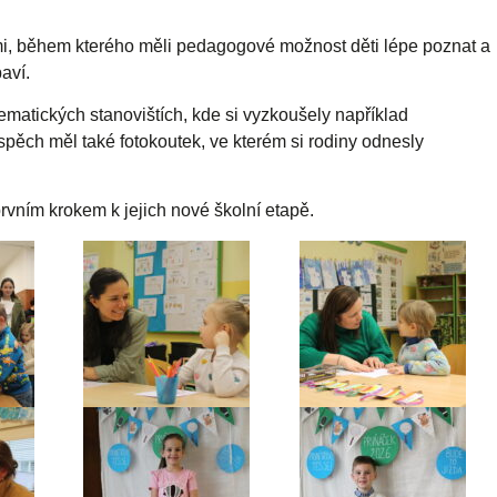
tmi, během kterého měli pedagogové možnost děti lépe poznat a
aví.
ematických stanovištích, kde si vyzkoušely například
spěch měl také fotokoutek, ve kterém si rodiny odnesly
prvním krokem k jejich nové školní etapě.