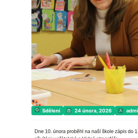
Sdělení
24 února, 2026
adm
Dne 10. února proběhl na naší škole zápis do 1.