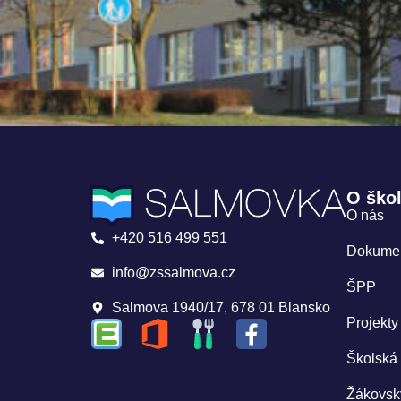
O ško
O nás
+420 516 499 551
Dokume
info@zssalmova.cz
ŠPP
Salmova 1940/17, 678 01 Blansko
Projekty
Školská
Žákovsk