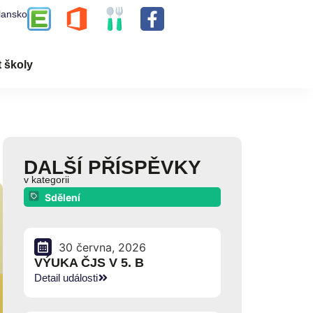
lansko
t školy
DALŠÍ PŘÍSPĚVKY
v kategorii
Sdělení
30 června, 2026
VÝUKA ČJS V 5. B
Detail události