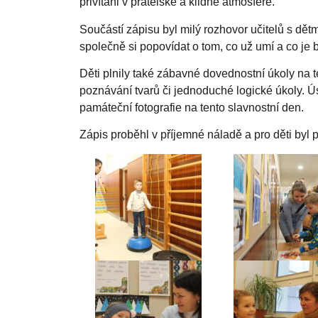
přivítáni v přátelské a klidné atmosféře.
Součástí zápisu byl milý rozhovor učitelů s dě
společně si popovídat o tom, co už umí a co je b
Děti plnily také zábavné dovednostní úkoly na t
poznávání tvarů či jednoduché logické úkoly. Ú
památeční fotografie na tento slavnostní den.
Zápis proběhl v příjemné náladě a pro děti byl 