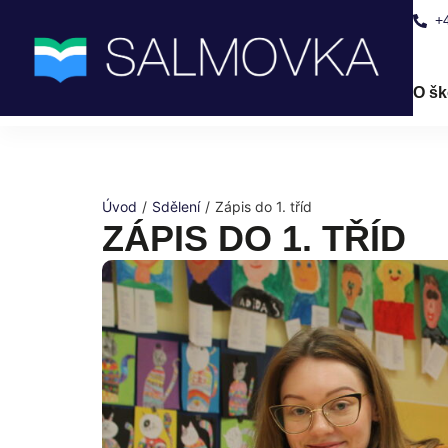
+
O šk
Úvod
/
Sdělení
/
Zápis do 1. tříd
ZÁPIS DO 1. TŘÍD