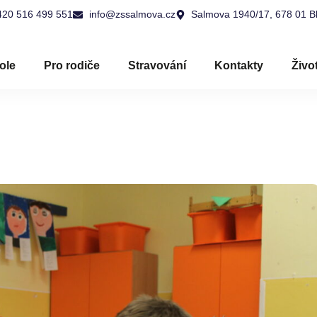
420 516 499 551
info@zssalmova.cz
Salmova 1940/17, 678 01 B
ole
Pro rodiče
Stravování
Kontakty
Živo