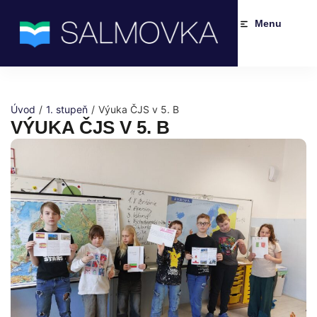
Menu
Úvod
/
1. stupeň
/
Výuka ČJS v 5. B
VÝUKA ČJS V 5. B