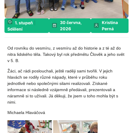
30 června,
Kristina
1. stupeň
|
2026
Perná
Sdělení
Od rovníku do vesmíru, z vesmíru až do historie a z té až do
nitra lidského těla. Takový byl rok předmětu Člověk a jeho svět
v 5. B.
Žáci, ač rádi poslouchali, ještě raději sami tvořili. V jejich
hlavách se rodily různé nápady, které v průběhu roku
jednotlivě nebo společnými silami realizovali. Získané
informace si následně vzájemně předávali, prezentovali a
náramně si to užívali. Já děkuji, že jsem u toho mohla být s
nimi.
Michaela Hlaváčová