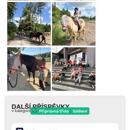
DALŠÍ PŘÍSPĚVKY
v kategorii
Přípravná třída
|
Sdělení