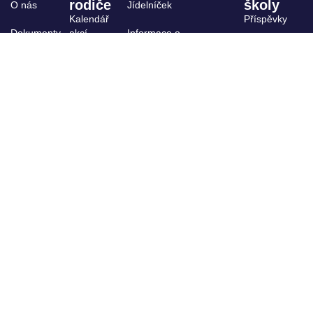
rodiče
školy
O nás
Jídelníček
Kalendář
Příspěvky
Dokumenty
akcí
Informace o
stravování
Archiv
ŠPP
Výuka,
kroužky
Projekty
Organizace
Školská rada
školního
roku
Žákovský
parlament
Školní
družina
GDPR
Úřední
deska
Whistleblowing