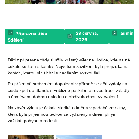
29 června,
admin
Přípravná třída
|
2026
Sdělení
Děti z přípravné třídy si užily krásný výlet na Hořice, kde na ně
čekalo setkání s koníky. Největším zážitkem byla projížďka na
koních, kterou si všichni s nadšením vyzkoušeli.
Po příjemně stráveném dopoledni v přírodě se děti vydaly na
cestu zpět do Blanska. Přibližně pětikilometrovou trasu zvládly
s úsměvem, dobrou náladou a obdivuhodnou vytrvalostí.
Na závěr výletu je čekala sladká odměna v podobě zmrzliny,
která byla příjemnou tečkou za vydařeným dnem plným
zážitků, pohybu a radosti.