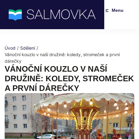
Menu
Úvod
/
Sdělení
/
Vánoční kouzlo v naší družině: koledy, stromeček a první
dárečky
VÁNOČNÍ KOUZLO V NAŠÍ
DRUŽINĚ: KOLEDY, STROMEČEK
A PRVNÍ DÁREČKY