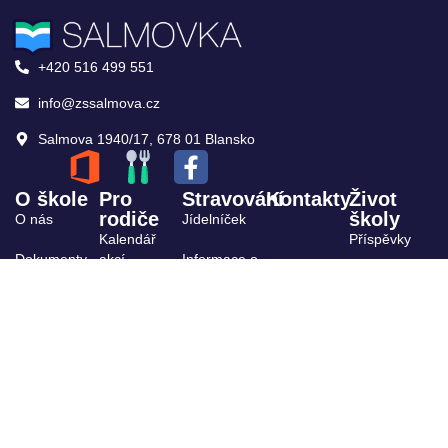
+420 516 499 551
info@zssalmova.cz
Salmova 1940/17, 678 01 Blansko
O škole
Pro
Stravování
Kontakty
Život
rodiče
školy
O nás
Jídelníček
Kalendář
Příspěvky
Dokumenty
akcí
Informace o
stravování
Archiv
ŠPP
Výuka,
kroužky
Projekty
Organizace
Školská rada
školního
roku
Žákovský
parlament
Školní