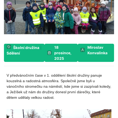
18
Miroslav
Školní družina
|
prosince,
Konvalinka
Sdělení
2025
V předvánočním čase v 1. oddělení školní družiny panuje
kouzelná a radostná atmosféra. Společně jsme byli u
vánočního stromečku na náměstí, kde jsme si zazpívali koledy,
a Ježíšek už nám do družiny donesl první dárečky, které
dětem udělaly velkou radost.