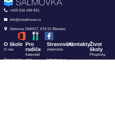
+420 516 499 551
info@zssalmova.cz
Salmova 1940/17, 678 01 Blansko
O škole
Pro
Stravování
Kontakty
Život
rodiče
školy
O nás
Jídelníček
Kalendář
Příspěvky
Dokumenty
akcí
Informace o
stravování
Archiv
ŠPP
Výuka,
kroužky
Projekty
Organizace
Školská rada
školního
roku
Žákovský
parlament
Školní
družina