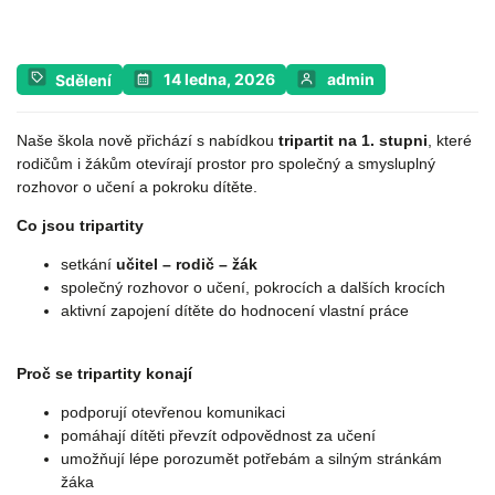
14 ledna, 2026
admin
Sdělení
Naše škola nově přichází s nabídkou
tripartit na 1. stupni
, které
rodičům i žákům otevírají prostor pro společný a smysluplný
rozhovor o učení a pokroku dítěte.
Co jsou tripartity
setkání
učitel – rodič – žák
společný rozhovor o učení, pokrocích a dalších krocích
aktivní zapojení dítěte do hodnocení vlastní práce
Proč se tripartity konají
podporují otevřenou komunikaci
pomáhají dítěti převzít odpovědnost za učení
umožňují lépe porozumět potřebám a silným stránkám
žáka