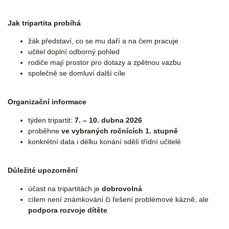
Jak tripartita probíhá
žák představí, co se mu daří a na čem pracuje
učitel doplní odborný pohled
rodiče mají prostor pro dotazy a zpětnou vazbu
společně se domluví další cíle
Organizační informace
týden tripartit:
7. – 10. dubna 2026
proběhne
ve vybraných ročnících 1. stupně
konkrétní data i délku konání sdělí třídní učitelé
Důležité upozornění
účast na tripartitách je
dobrovolná
cílem není známkování či řešení problémové kázně, ale
podpora rozvoje dítěte