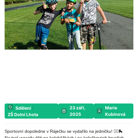
23 září,
Marie
Sdělení
|
2025
Kubínová
ZŠ Dolní Lhota
Sportovní dopoledne v Ráječku se vydařilo na jedničku! 🚴‍♂️🛼
Na trať vyrazily děti na koloběžkách i na kolečkových bruslích.