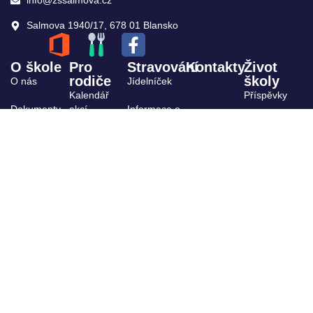
info@zssalmova.cz
Salmova 1940/17, 678 01 Blansko
O škole
Pro
Stravování
Kontakty
Život
rodiče
školy
O nás
Jídelníček
Kalendář
Příspěvky
Dokumenty
akcí
Informace o
stravování
Archiv
ŠPP
Výuka,
kroužky
Projekty
Organizace
Školská rada
školního
roku
Žákovský
parlament
Školní
družina
GDPR
Úřední
deska