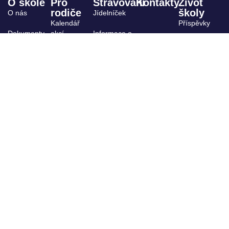
O škole
Pro
Stravování
Kontakty
Život
rodiče
školy
O nás
Jídelníček
Kalendář
Příspěvky
Dokumenty
akcí
Informace o
stravování
Archiv
ŠPP
Výuka,
kroužky
Projekty
Organizace
Školská rada
školního
roku
Žákovský
parlament
Školní
družina
GDPR
Úřední
deska
Whistleblowing