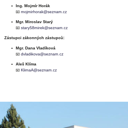
Ing. Mojmír Horák
📧
mojmirhorak@seznam.cz
Mgr. Miroslav Starý
📧
stary58mirek@seznam.cz
Zástupci zákonných zástupců:
Mgr. Dana Vladíková
📧
dvladikova@seznam.cz
Aleš Klíma
📧
KlimaA@seznam.cz