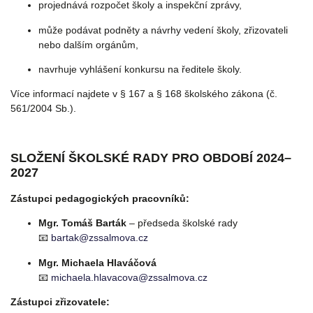
projednává rozpočet školy a inspekční zprávy,
může podávat podněty a návrhy vedení školy, zřizovateli
nebo dalším orgánům,
navrhuje vyhlášení konkursu na ředitele školy.
Více informací najdete v § 167 a § 168 školského zákona (č.
561/2004 Sb.).
SLOŽENÍ ŠKOLSKÉ RADY PRO OBDOBÍ 2024–
2027
Zástupci pedagogických pracovníků:
Mgr. Tomáš Barták
– předseda školské rady
📧
bartak@zssalmova.cz
Mgr. Michaela Hlaváčová
📧
michaela.hlavacova@zssalmova.cz
Zástupci zřizovatele: