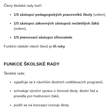
Členy školské rady tvoří:
1/3 zástupci pedagogických pracovníků školy
(volení),
1/3 zástupci zákonných zástupců nezletilých žáků
(volení),
1/3 jmenovaní zástupci zřizovatele
.
Funkční období všech členů je
tři roky
.
FUNKCE ŠKOLSKÉ RADY
Školská rada:
vyjadřuje se k návrhům školních vzdělávacích programů,
schvaluje výroční zprávu o činnosti školy, školní řád a
pravidla pro hodnocení žáků,
podílí se na koncepci rozvoje školy,