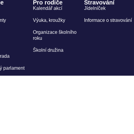
le
Pro rodiče
Stravování
Kalendář akcí
Jídelníček
nty
Výuka, kroužky
Informace o stravování
Organizace školního
roku
Školní družina
 rada
ý parlament
deska
blowing