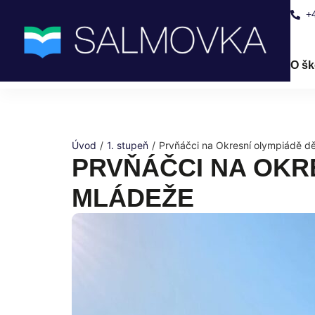
+
O šk
Úvod
/
1. stupeň
/
Prvňáčci na Okresní olympiádě dě
PRVŇÁČCI NA OKRE
MLÁDEŽE