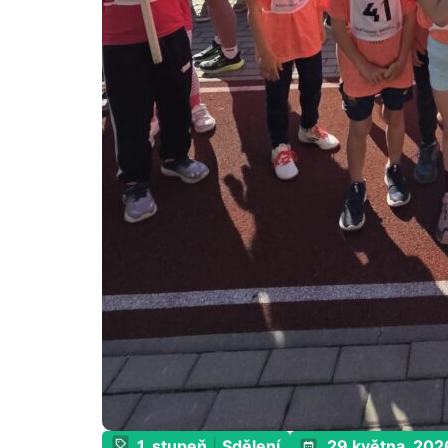
1. stupeň
|
Sdělení
29 května, 202