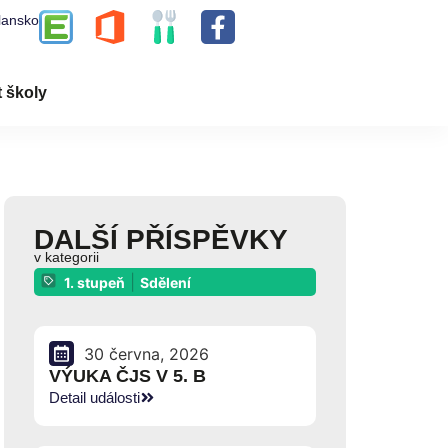
lansko
t školy
DALŠÍ PŘÍSPĚVKY
v kategorii
|
1. stupeň
Sdělení
30 června, 2026
VÝUKA ČJS V 5. B
Detail události