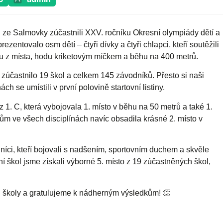
íd ze Salmovky zúčastnili XXV. ročníku Okresní olympiády dětí a
zentovalo osm dětí – čtyři dívky a čtyři chlapci, kteří soutěžili
ku z místa, hodu kriketovým míčkem a běhu na 400 metrů.
zúčastnilo 19 škol a celkem 145 závodníků. Přesto si naši
ch se umístili v první polovině startovní listiny.
1. C, která vybojovala 1. místo v běhu na 50 metrů a také 1.
m ve všech disciplínách navíc obsadila krásné 2. místo v
dníci, kteří bojovali s nadšením, sportovním duchem a skvěle
škol jsme získali výborné 5. místo z 19 zúčastněných škol,
školy a gratulujeme k nádherným výsledkům! 👏