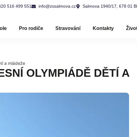
420 516 499 551
info@zssalmova.cz
Salmova 1940/17, 678 01 B
ole
Pro rodiče
Stravování
Kontakty
Živo
tí a mládeže
SNÍ OLYMPIÁDĚ DĚTÍ A