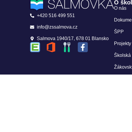
O ško
O nás
+420 516 499 551
Dokume
info@zssalmova.cz
ŠPP
Salmova 1940/17, 678 01 Blansko
Projekty
Školská
Žákovsk
GDPR
Úřední 
Whistle