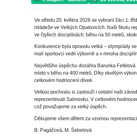
Ve středu 20. května 2026 se vybraní žáci 1. tř
mládeže ve Velkých Opatovicích. Naši školu repre
ve čtyřech disciplínách: běhu na 50 metrů, sko
Konkurence byla opravdu velká – olympiády se 
malí sportovci vedli výborně a v mnoha disciplíná
Největšího úspěchu dosáhla Barunka Felklová z 
místo v běhu na 400 metrů. Díky skvělým výkonů
celkovém hodnocení dívek.
Velkou pochvalu si zaslouží i ostatní naši závo
reprezentovali Salmovku. V celkovém hodnocení 
což považujeme za velký úspěch.
Děkujeme všem dětem za vzornou reprezentaci 
B. Pagáčová, M. Šebelová