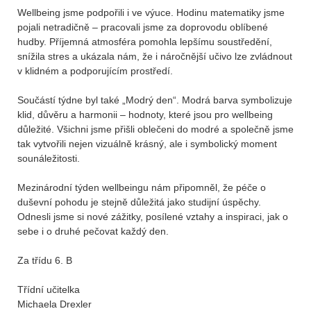
Wellbeing jsme podpořili i ve výuce. Hodinu matematiky jsme
pojali netradičně – pracovali jsme za doprovodu oblíbené
hudby. Příjemná atmosféra pomohla lepšímu soustředění,
snížila stres a ukázala nám, že i náročnější učivo lze zvládnout
v klidném a podporujícím prostředí.
Součástí týdne byl také „Modrý den“. Modrá barva symbolizuje
klid, důvěru a harmonii – hodnoty, které jsou pro wellbeing
důležité. Všichni jsme přišli oblečeni do modré a společně jsme
tak vytvořili nejen vizuálně krásný, ale i symbolický moment
sounáležitosti.
Mezinárodní týden wellbeingu nám připomněl, že péče o
duševní pohodu je stejně důležitá jako studijní úspěchy.
Odnesli jsme si nové zážitky, posílené vztahy a inspiraci, jak o
sebe i o druhé pečovat každý den.
Za třídu 6. B
Třídní učitelka
Michaela Drexler