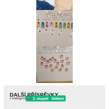
DALŠÍ PŘÍSPĚVKY
v kategorii
2. stupeň
|
Sdělení