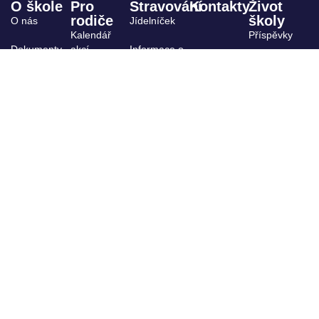
O škole
Pro
Stravování
Kontakty
Život
rodiče
školy
O nás
Jídelníček
Kalendář
Příspěvky
Dokumenty
akcí
Informace o
stravování
Archiv
ŠPP
Výuka,
kroužky
Projekty
Organizace
Školská rada
školního
roku
Žákovský
parlament
Školní
družina
GDPR
Úřední
deska
Whistleblowing