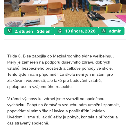
13 února, 2026
admin
2. stupeň
|
Sdělení
Třída 6. B se zapojila do Mezinárodního týdne wellbeingu,
který je zaměřen na podporu duševního zdraví, dobrých
vztahů, bezpečného prostředí a celkové pohody ve škole.
Tento týden nám připomněl, že škola není jen místem pro
získávání vědomostí, ale také pro budování vztahů,
spolupráce a vzájemného respektu.
V rámci výchovy ke zdraví jsme vyrazili na společnou
vycházku. Pobyt na čerstvém vzduchu nám umožnil zpomalit,
popovídat si mimo školní lavice a posílit třídní kolektiv.
Uvědomili jsme si, jak důležitý je pohyb, kontakt s přírodou a
čas strávený společně.