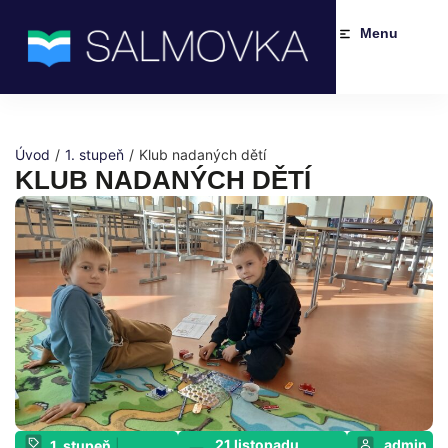
Menu
Úvod
/
1. stupeň
/
Klub nadaných dětí
KLUB NADANÝCH DĚTÍ
21 listopadu,
admin
1. stupeň
|