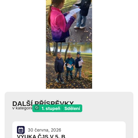
DALŠÍ PŘÍSPĚVKY
v kategorii
1. stupeň
|
Sdělení
30 června, 2026
VÝUKA ČJS V 5. B