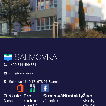
+420 516 499 551
info@zssalmova.cz
Salmova 1940/17, 678 01 Blansko
O škole
Pro
Stravování
Kontakty
Život
rodiče
školy
O nás
Jídelníček
Kalendář
Příspěvky