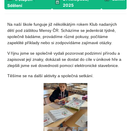
2025
Sdělení
Na naší škole funguje již několikátým rokem Klub nadaných
dětí pod záštitou Mensy ČR. Scházíme se jedenkrát týdně,
společně bádáme, provádíme různé pokusy, počítáme
zapeklité příklady nebo si zodpovídáme zajímavé otázky.
V říjnu jsme se společně vydali pozorovat podzimní přírodu a
zapisovat její znaky, dokázali se dostat do cíle v únikové hře a
zlepšili jsme své dovednosti pomocí elektronické stavebnice.
Těšíme se na další aktivity a společná setkání.