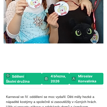
4 března,
Miroslav
Sdělení
|
2026
Konvalinka
Školní družina
Karneval ve IV. oddělení se moc vydařil. Děti měly hezké a
nápadité kostýmy a společně si zasoutěžily v různých hrách.
Užily si spoustu zábavy a odcházely domů s úsměvem.