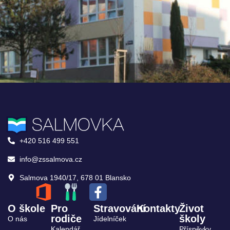
+420 516 499 551
info@zssalmova.cz
Salmova 1940/17, 678 01 Blansko
O škole
Pro
Stravování
Kontakty
Život
rodiče
školy
O nás
Jídelníček
Kalendář
Příspěvky