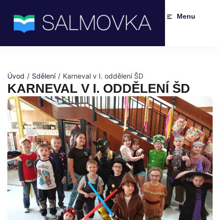
Menu
Úvod
/
Sdělení
/
Karneval v I. oddělení ŠD
KARNEVAL V I. ODDĚLENÍ ŠD