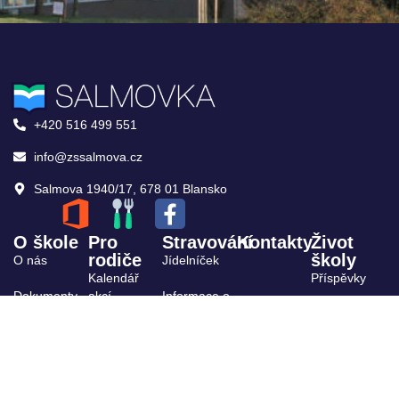
+420 516 499 551
info@zssalmova.cz
Salmova 1940/17, 678 01 Blansko
O škole
Pro
Stravování
Kontakty
Život
rodiče
školy
O nás
Jídelníček
Kalendář
Příspěvky
Dokumenty
akcí
Informace o
stravování
Archiv
ŠPP
Výuka,
kroužky
Projekty
Organizace