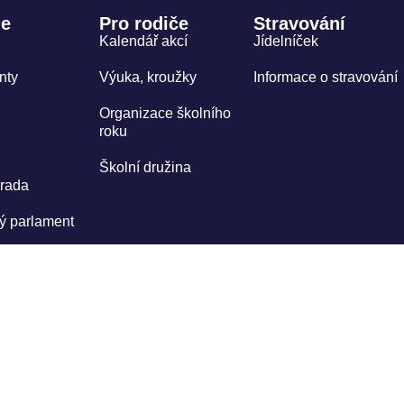
le
Pro rodiče
Stravování
Kalendář akcí
Jídelníček
nty
Výuka, kroužky
Informace o stravování
Organizace školního
roku
Školní družina
 rada
ý parlament
deska
blowing