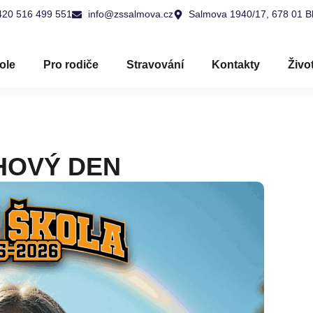
420 516 499 551
info@zssalmova.cz
Salmova 1940/17, 678 01 B
ole
Pro rodiče
Stravování
Kontakty
Živo
HOVÝ DEN