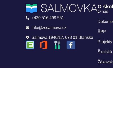
O ško
O nás
+420 516 499 551
Dokume
info@zssalmova.cz
ŠPP
Salmova 1940/17, 678 01 Blansko
Projekty
Školská
Žákovsk
GDPR
Úřední 
Whistle