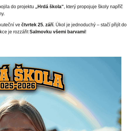
ojila do projektu
„Hrdá škola“
, který propojuje školy napříč
ny.
skuteční ve
čtvrtek 25. září
. Úkol je jednoduchý – stačí přijít do
ce je rozzářit
Salmovku všemi barvami
!