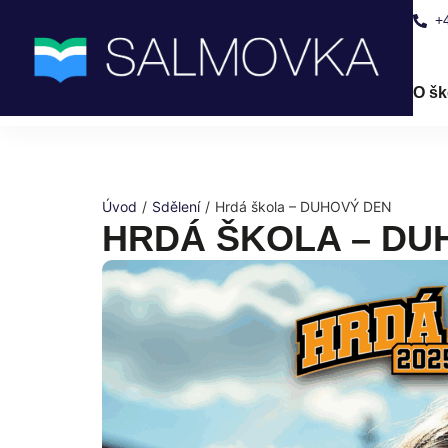
+
O šk
Úvod
/
Sdělení
/
Hrdá škola – DUHOVÝ DEN
HRDÁ ŠKOLA – DU