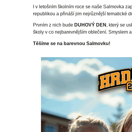
I v letošním školním roce se naše Salmovka zap
republikou a přináší jim nejrůznější tematické d
Prvním z nich bude
DUHOVÝ DEN
, který se u
školy v co nejbarevnějším oblečení. Smyslem ak
Těšíme se na barevnou Salmovku!