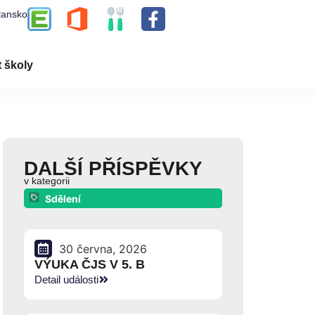
lansko
t školy
DALŠÍ PŘÍSPĚVKY
v kategorii
Sdělení
30 června, 2026
VÝUKA ČJS V 5. B
Detail události