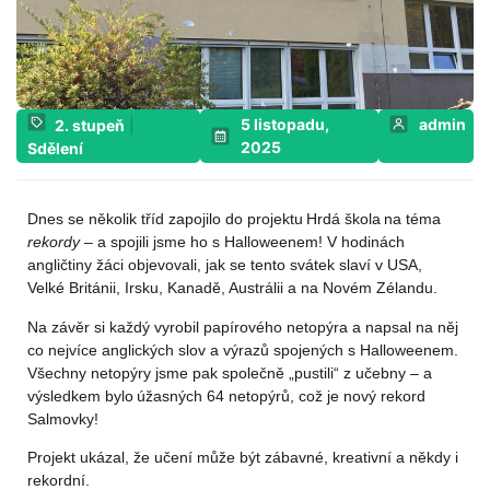
5 listopadu,
admin
2. stupeň
|
2025
Sdělení
Dnes se několik tříd zapojilo do projektu
Hrdá škola
na téma
rekordy
– a spojili jsme ho s Halloweenem! V hodinách
angličtiny žáci objevovali, jak se tento svátek slaví v USA,
Velké Británii, Irsku, Kanadě, Austrálii a na Novém Zélandu.
Na závěr si každý vyrobil papírového netopýra a napsal na něj
co nejvíce anglických slov a výrazů spojených s Halloweenem.
Všechny netopýry jsme pak společně „pustili“ z učebny – a
výsledkem bylo
úžasných 64 netopýrů
, což je nový rekord
Salmovky!
Projekt ukázal, že učení může být zábavné, kreativní a někdy i
rekordní.