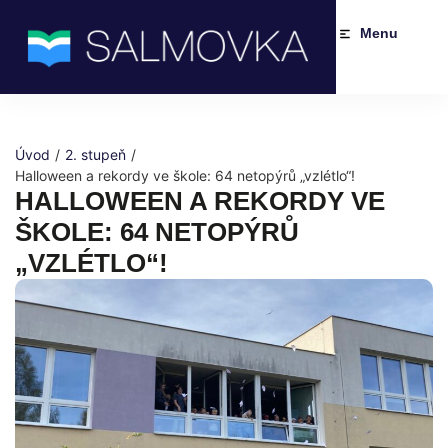
Menu
Úvod
/
2. stupeň
/
Halloween a rekordy ve škole: 64 netopýrů „vzlétlo“!
HALLOWEEN A REKORDY VE
ŠKOLE: 64 NETOPÝRŮ
„VZLÉTLO“!