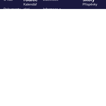
Kalendář
Příspěvky
Dokumenty
akcí
Informace o
stravování
Archiv
ŠPP
Výuka,
kroužky
Projekty
Organizace
Školská rada
školního
roku
Žákovský
parlament
Školní
družina
GDPR
Úřední
deska
Whistleblowing