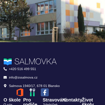
+420 516 499 551
info@zssalmova.cz
Salmova 1940/17, 678 01 Blansko
O škole
Pro
Stravování
Kontakty
Život
rodiče
školy
O nás
Jídelníček