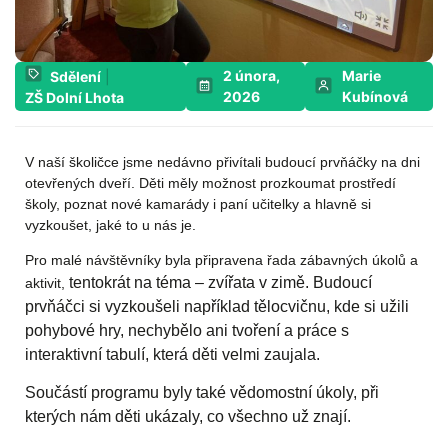
2 února,
Marie
Sdělení
|
2026
Kubínová
ZŠ Dolní Lhota
V naší školičce jsme nedávno přivítali budoucí prvňáčky na dni
otevřených dveří. Děti měly možnost prozkoumat prostředí
školy, poznat nové kamarády i paní učitelky a hlavně si
vyzkoušet, jaké to u nás je.
Pro malé návštěvníky byla připravena řada zábavných úkolů a
tentokrát na téma – zvířata v zimě
. Budoucí
aktivit,
prvňáčci si vyzkoušeli například tělocvičnu, kde si užili
pohybové hry, nechybělo ani tvoření a práce s
interaktivní tabulí, která děti velmi zaujala.
Součástí programu byly také vědomostní úkoly, při
kterých nám děti ukázaly, co všechno už znají.