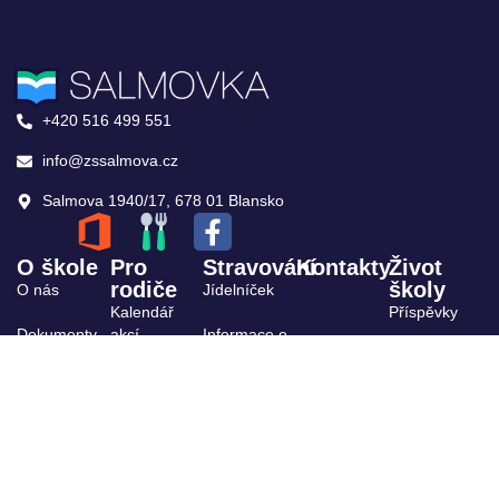
+420 516 499 551
info@zssalmova.cz
Salmova 1940/17, 678 01 Blansko
O škole
Pro
Stravování
Kontakty
Život
rodiče
školy
O nás
Jídelníček
Kalendář
Příspěvky
Dokumenty
akcí
Informace o
stravování
Archiv
ŠPP
Výuka,
kroužky
Projekty
Organizace
Školská rada
školního
roku