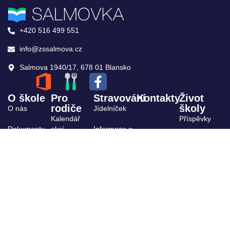
+420 516 499 551
info@zssalmova.cz
Salmova 1940/17, 678 01 Blansko
O škole
Pro
Stravování
Kontakty
Život
rodiče
školy
O nás
Jídelníček
Kalendář
Příspěvky
Dokumenty
akcí
Informace o
stravování
Archiv
ŠPP
Výuka,
kroužky
Projekty
Organizace
Školská rada
školního
roku
Žákovský
parlament
Školní